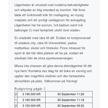
Lägenheten är utrustad med moderna bekvämligheter
och erbjuder en hög standard av komfort. Här finns
både ett funktionellt kök för matlagning, en mysig
matplats och ett rymligt vardagsrum för avkoppling.
Lägenheten har tre sovrum, två badrum samt två
balkonger (!) med fantastisk utsikt över staden.
En stadsdel med nära till allt. Endast en kortpromenad
till stadens city, nära till Universitetet, parker,
matbutiker, skolor och förskolor. Finns intresset för
sport är det här rätta platsen att bo på, endast ett
stenkast från de stora sportevenemangen.
Missa inte chansen att göra denna drömlägenhet till ditt
nya hem! Kontakta oss idag för att boka en visning och
upplev den magnifika utsikten och den fantastiska
atmosfären på plats. Välkommen på Visning!
Budgivning pågår
2
3 195 000 KR
30 September 11:26
1
3 160 000 KR
30 September 11:18
2
3 150 000 KR
30 September 09:32