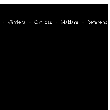
Värdera
Om oss
Mäklare
Referense