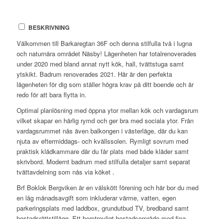
BESKRIVNING
Välkommen till Barkaregtan 36F och denna stilfulla två i lugna
och naturnära området Näsby! Lägenheten har totalrenoverades
under 2020 med bland annat nytt kök, hall, tvättstuga samt
ytskikt. Badrum renoverades 2021. Här är den perfekta
lägenheten för dig som ställer högra krav på ditt boende och är
redo för att bara flytta in.
Optimal planlösning med öppna ytor mellan kök och vardagsrum
vilket skapar en härlig rymd och ger bra med sociala ytor. Från
vardagsrummet nås även balkongen i västerläge, där du kan
njuta av eftermiddags- och kvällssolen. Rymligt sovrum med
praktisk klädkammare där du får plats med både kläder samt
skrivbord. Modernt badrum med stilfulla detaljer samt separat
tvättavdelning som nås via köket .
Brf Boklok Bergviken är en välskött förening och här bor du med
en låg månadsavgift som inkluderar värme, vatten, egen
parkeringsplats med laddbox, grundutbud TV, bredband samt
bostadsrättstillägg. Ett hemtrevligt bostadsområde med fina