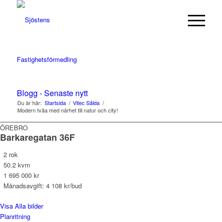
Blogg - Senaste nytt
Du är här:
Startsida
/
Vitec Sålda
/
Modern tvåa med närhet till natur och city!
ÖREBRO
Barkaregatan 36F
2 rok
50.2 kvm
1 695 000 kr
Månadsavgift: 4 108 kr/bud
Visa Alla bilder
Planritning