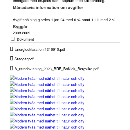
Innergård med lekplats samt soprum med källsortering.
Månadsvis information om avgifter
Avgiftshöjning gjordes 1 jan-24 med 6 % samt 1 juli med 2 %.
Byggår
2008-2009
Dokument
Energideklaration-1316910.pdf
Stadgar.pdf
A_rsredovisning_2023_BRF_BoKlok_Bergvike.pdf