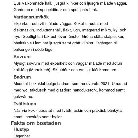
Ljus välkomnade hall, ljusgrå klinker och ljusgrå målade väggar.
Garderob med spegeldörrar och spotlights i tak.
Vardagsrum/kök
Ekparkett och vit målade väggar. Köket utrustat med
diskmaskin, induktionshäll, fläkt, ugn, integrerad mikro, kyl och
frys. Spotlights i tak och över fönster. Gröna släta skåpluckor,
bänkskiva i laminat ljusgrå samt grått klinker. Utgången till
balkongen i söderläge.
Sovrum
Mysigt sovrum med ekparkett och väggar målade med Jotun
kalkfärg (Marrakech). Skjutdörrr och rymligt klädkammare.
Badrum
Modernt helkaklat beige badrum som renoverats 2021. Utrustad
med wc, takdusch med glasdörr, handdukstork, kommod samt
golvvärme.
Tvättstuga
Nås via kök - utrustat med tvättmaskin och praktisk bänkyta
samt linneskåp samt hyllor.
Fakta om bostaden
Hustyp
Lägenhet