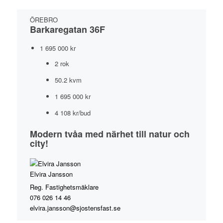
ÖREBRO
Barkaregatan 36F
1 695 000 kr
2 rok
50.2 kvm
1 695 000 kr
4 108 kr/bud
Modern tvåa med närhet till natur och
city!
Elvira Jansson
Reg. Fastighetsmäklare
076 026 14 46
elvira.jansson@sjostensfast.se