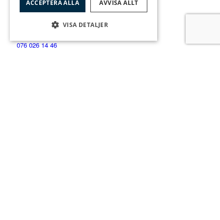
ACCEPTERA ALLA
AVVISA ALLT
Anmäl intresse
Intresseanmälan
ANSVARIG MÄKLARE
VISA DETALJER
Elvira Jansson
076 026 14 46
elvira.jansson@sjostensfast.se
Anmäl ditt intresse