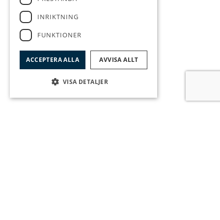
INRIKTNING
FUNKTIONER
ACCEPTERA ALLA
AVVISA ALLT
VISA DETALJER
Anmäl intresse
Intresseanmälan
ANSVARIG MÄKLARE
Elvira Jansson
076 026 14 46
elvira.jansson@sjostensfast.se