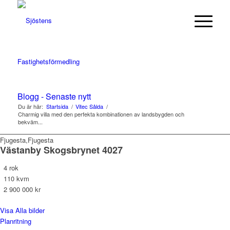
Blogg - Senaste nytt
Du är här:
Startsida
/
Vitec Sålda
/
Charmig villa med den perfekta kombinationen av landsbygden och
bekväm...
Fjugesta,Fjugesta
Västanby Skogsbrynet 4027
4 rok
110 kvm
2 900 000 kr
Visa Alla bilder
Planritning