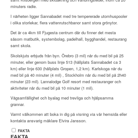
minuters radie.
I närheten ligger Sannabadet med tre tempererade utomhuspooler
i olika storlekar, flera vattenrutschbanor samt stora grönytor.
Det är ca 4km till Fjugesta centrum där du finner det mesta
såsom matbutik, systembolag, padelhall, bygghandel, restaurang
samt skola.
Skolskjuts erbjuds från byn. Örebro (3 mil) når du med bil på 25
minuter, eller genom buss linje 513 (hållplats Sannabadet ca 3
km) eller linje 630 (hållplats Gropen, 1,2 km). Karlskoga når du
med bil på 40 minuter (4 mil) , Stockholm når du med bil på 2h40
minuter (23 mil). Lannalodge Golf resort med restauranger och
aktiviteter når du med bil på 10 minuter (1 mil).
Vägsamfällighet och byalag med trevliga och hjälpsamma
grannar.
Varmt välkommen att boka in dig på visning via vår hemsida eller
kontakta ansvarig mäklare Elvira Jansson.
FAKTA
FAKTA