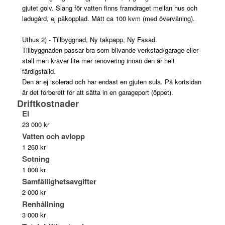
gjutet golv. Slang för vatten finns framdraget mellan hus och
ladugård, ej påkopplad. Mått ca 100 kvm (med övervåning).
Uthus 2) - Tillbyggnad, Ny takpapp, Ny Fasad.
Tillbyggnaden passar bra som blivande verkstad/garage eller
stall men kräver lite mer renovering innan den är helt
färdigställd.
Den är ej isolerad och har endast en gjuten sula. På kortsidan
är det förberett för att sätta in en garageport (öppet).
Driftkostnader
El
23 000 kr
Vatten och avlopp
1 260 kr
Sotning
1 000 kr
Samfällighetsavgifter
2 000 kr
Renhållning
3 000 kr