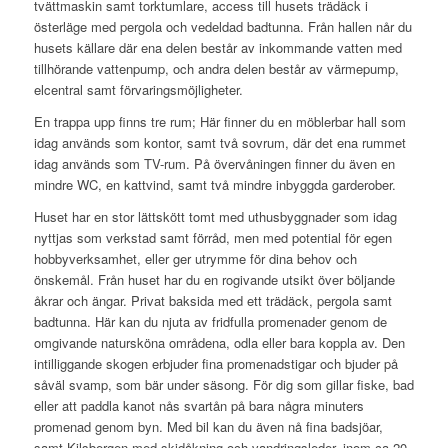
tvättmaskin samt torktumlare, access till husets trädäck i
österläge med pergola och vedeldad badtunna. Från hallen når du
husets källare där ena delen består av inkommande vatten med
tillhörande vattenpump, och andra delen består av värmepump,
elcentral samt förvaringsmöjligheter.
En trappa upp finns tre rum; Här finner du en möblerbar hall som
idag används som kontor, samt två sovrum, där det ena rummet
idag används som TV-rum. På övervåningen finner du även en
mindre WC, en kattvind, samt två mindre inbyggda garderober.
Huset har en stor lättskött tomt med uthusbyggnader som idag
nyttjas som verkstad samt förråd, men med potential för egen
hobbyverksamhet, eller ger utrymme för dina behov och
önskemål. Från huset har du en rogivande utsikt över böljande
åkrar och ängar. Privat baksida med ett trädäck, pergola samt
badtunna. Här kan du njuta av fridfulla promenader genom de
omgivande natursköna områdena, odla eller bara koppla av. Den
intilliggande skogen erbjuder fina promenadstigar och bjuder på
såväl svamp, som bär under säsong. För dig som gillar fiske, bad
eller att paddla kanot nås svartån på bara några minuters
promenad genom byn. Med bil kan du även nå fina badsjöar,
samt Kilsbergen med skidåkning och vandringsleder, inom ca 20