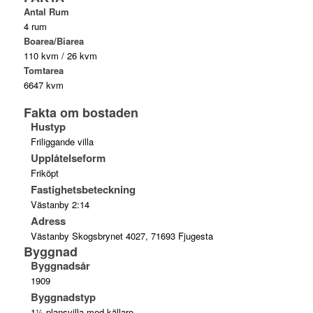
Antal Rum
4 rum
Boarea/Biarea
110 kvm / 26 kvm
Tomtarea
6647 kvm
Fakta om bostaden
Hustyp
Friliggande villa
Upplåtelseform
Friköpt
Fastighetsbeteckning
Västanby 2:14
Adress
Västanby Skogsbrynet 4027, 71693 Fjugesta
Byggnad
Byggnadsår
1909
Byggnadstyp
1½-plansvilla med källare