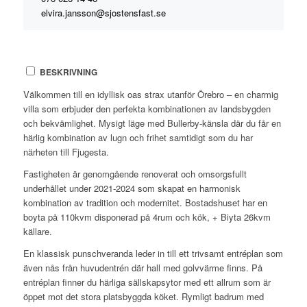
elvira.jansson@sjostensfast.se
BESKRIVNING
Välkommen till en idyllisk oas strax utanför Örebro – en charmig
villa som erbjuder den perfekta kombinationen av landsbygden
och bekvämlighet. Mysigt läge med Bullerby-känsla där du får en
härlig kombination av lugn och frihet samtidigt som du har
närheten till Fjugesta.
Fastigheten är genomgående renoverat och omsorgsfullt
underhållet under 2021-2024 som skapat en harmonisk
kombination av tradition och modernitet. Bostadshuset har en
boyta på 110kvm disponerad på 4rum och kök, + Biyta 26kvm
källare.
En klassisk punschveranda leder in till ett trivsamt entréplan som
även nås från huvudentrén där hall med golvvärme finns. På
entréplan finner du härliga sällskapsytor med ett allrum som är
öppet mot det stora platsbyggda köket. Rymligt badrum med