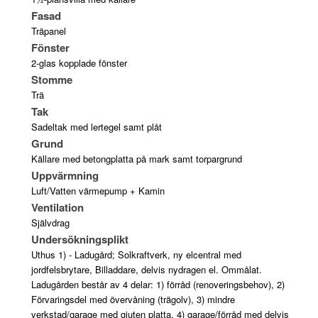
Fasad
Träpanel
Fönster
2-glas kopplade fönster
Stomme
Trä
Tak
Sadeltak med lertegel samt plåt
Grund
Källare med betongplatta på mark samt torpargrund
Uppvärmning
Luft/Vatten värmepump + Kamin
Ventilation
Självdrag
Undersökningsplikt
Uthus 1) - Ladugård; Solkraftverk, ny elcentral med
jordfelsbrytare, Billaddare, delvis nydragen el. Ommålat.
Ladugården består av 4 delar: 1) förråd (renoveringsbehov), 2)
Förvaringsdel med övervåning (trägolv), 3) mindre
verkstad/garage med gjuten platta, 4) garage/förråd med delvis